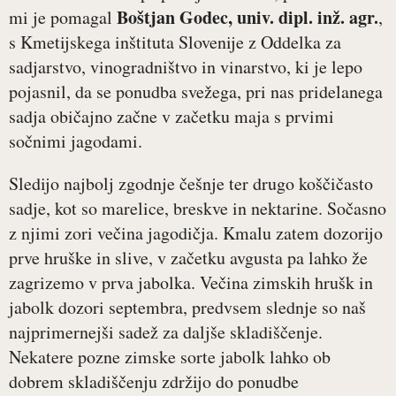
Boštjan Godec, univ. dipl. inž. agr.
mi je pomagal
,
s Kmetijskega inštituta Slovenije z Oddelka za
sadjarstvo, vinogradništvo in vinarstvo, ki je lepo
pojasnil, da se ponudba svežega, pri nas pridelanega
sadja običajno začne v začetku maja s prvimi
sočnimi jagodami.
Sledijo najbolj zgodnje češnje ter drugo koščičasto
sadje, kot so marelice, breskve in nektarine. Sočasno
z njimi zori večina jagodičja. Kmalu zatem dozorijo
prve hruške in slive, v začetku avgusta pa lahko že
zagrizemo v prva jabolka. Večina zimskih hrušk in
jabolk dozori septembra, predvsem slednje so naš
najprimernejši sadež za daljše skladiščenje.
Nekatere pozne zimske sorte jabolk lahko ob
dobrem skladiščenju zdržijo do ponudbe