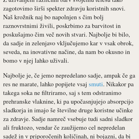
zagotovimo širši spekter zdravju koristnih snovi.
Naš krožnik naj bo napolnjen s čim bolj
raznovrstnimi živili, poskrbimo za barvitost in
poskušajmo čim več novih stvari. Najbolje bi bilo,
da sadje in zelenjavo vključujemo kar v vsak obrok,
seveda, na inovativne načine, da nam bo okusno in
bomo v njej lahko uživali.
Najbolje je, če jemo nepredelano sadje, ampak če ga
res ne marate, lahko popijete vsaj
smuti
. Nikakor pa
takega soka ne filtriramo, saj s tem odstranimo
prehranske vlaknine, ki pa upočasnjujejo absorpcijo
sladkorja in imajo še številne druge koristne učinke
za zdravje. Sadje namreč vsebuje tudi sadni sladkor
ali fruktozo, vendar če zaužijemo cel nepredelan
sadež in v priporočenih količinah, ni bojazni, da bi