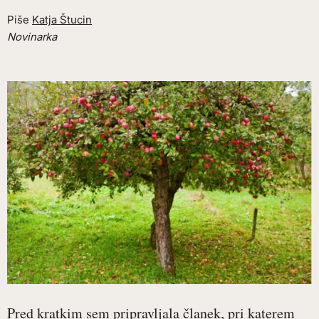
Piše
Katja Štucin
Novinarka
Pred kratkim sem pripravljala članek, pri katerem