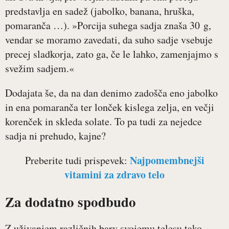
predstavlja en sadež (jabolko, banana, hruška,
pomaranča …). »Porcija suhega sadja znaša 30 g,
vendar se moramo zavedati, da suho sadje vsebuje
precej sladkorja, zato ga, če le lahko, zamenjajmo s
svežim sadjem.«
Dodajata še, da na dan denimo zadošča eno jabolko
in ena pomaranča ter lonček kislega zelja, en večji
korenček in skleda solate. To pa tudi za nejedce
sadja ni prehudo, kajne?
Najpomembnejši
Preberite tudi prispevek:
vitamini za zdravo telo
Za dodatno spodbudo
Z uživanjem različnih barv svojemu telesu tako