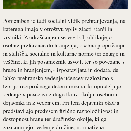
Pomemben je tudi socialni vidik prehranjevanja, na
katerega imajo v otroštvu vpliv zlasti starši in
vrstniki. Z odraščanjem se vse bolj oblikujejo
osebne preference do hranjenja, osebna prepričanja
in stališča, socialne in kulturne norme ter znanje in
veščine, ki jih posameznik usvoji, ter so povezane s
hrano in hranjenjem,« izpostavljata in dodata, da
lahko prehransko vedenje učencev razložimo s
teorijo recipročnega determinizma, ki opredeljuje
vedenje v povezavi z dogodki iz okolja, osebnimi
dejavniki in z vedenjem. Pri tem dejavniki okolja
predstavljajo predvsem fizično razpoložljivost in
dostopnost hrane ter družinsko okolje, ki ga
zaznamujejo: vedenje družine, normativna