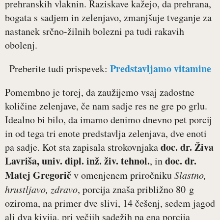
prehranskih vlaknin. Raziskave kažejo, da prehrana,
bogata s sadjem in zelenjavo, zmanjšuje tveganje za
nastanek srčno-žilnih bolezni pa tudi rakavih
obolenj.
Predstavljamo vitamine
Preberite tudi prispevek:
Pomembno je torej, da zaužijemo vsaj zadostne
količine zelenjave, če nam sadje res ne gre po grlu.
Idealno bi bilo, da imamo denimo dnevno pet porcij
in od tega tri enote predstavlja zelenjava, dve enoti
doc. dr. Živa
pa sadje. Kot sta zapisala strokovnjaka
Lavriša, univ. dipl. inž. živ. tehnol.
doc. dr.
, in
Matej Gregorič
v omenjenem priročniku
Slastno,
hrustljavo, zdravo
, porcija znaša približno 80 g
oziroma, na primer dve slivi, 14 češenj, sedem jagod
ali dva kivija, pri večjih sadežih pa ena porcija