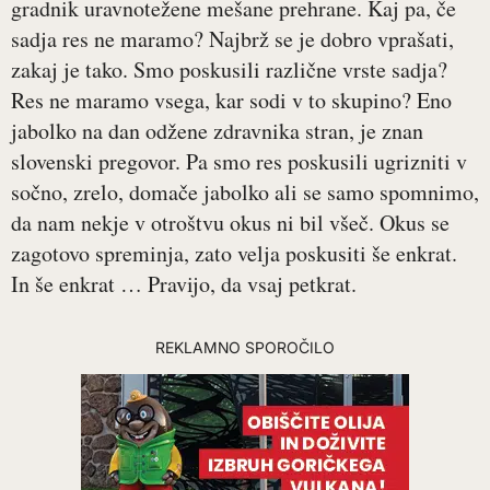
gradnik uravnotežene mešane prehrane. Kaj pa, če
sadja res ne maramo? Najbrž se je dobro vprašati,
zakaj je tako. Smo poskusili različne vrste sadja?
Res ne maramo vsega, kar sodi v to skupino? Eno
jabolko na dan odžene zdravnika stran, je znan
slovenski pregovor. Pa smo res poskusili ugrizniti v
sočno, zrelo, domače jabolko ali se samo spomnimo,
da nam nekje v otroštvu okus ni bil všeč. Okus se
zagotovo spreminja, zato velja poskusiti še enkrat.
In še enkrat … Pravijo, da vsaj petkrat.
REKLAMNO SPOROČILO