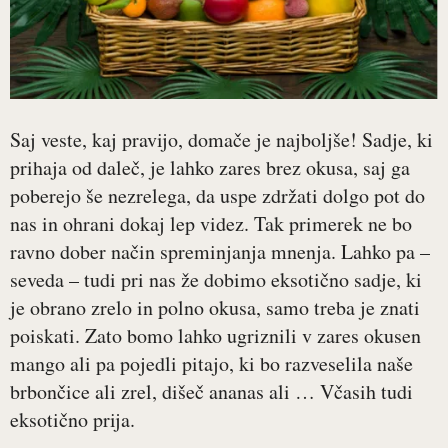
Saj veste, kaj pravijo, domače je najboljše! Sadje, ki
prihaja od daleč, je lahko zares brez okusa, saj ga
poberejo še nezrelega, da uspe zdržati dolgo pot do
nas in ohrani dokaj lep videz. Tak primerek ne bo
ravno dober način spreminjanja mnenja. Lahko pa –
seveda – tudi pri nas že dobimo eksotično sadje, ki
je obrano zrelo in polno okusa, samo treba je znati
poiskati. Zato bomo lahko ugriznili v zares okusen
mango ali pa pojedli pitajo, ki bo razveselila naše
brbončice ali zrel, dišeč ananas ali … Včasih tudi
eksotično prija.