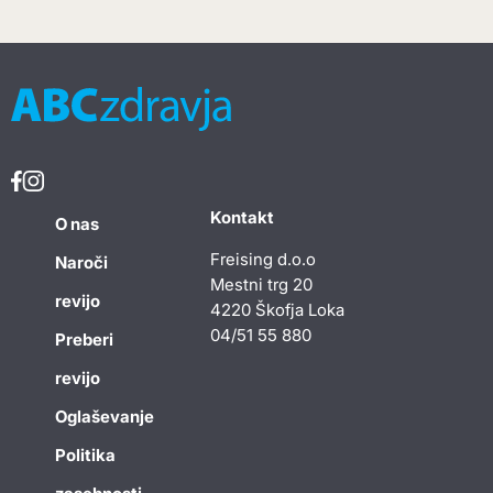
Kontakt
O nas
Freising d.o.o
Naroči
Mestni trg 20
revijo
4220 Škofja Loka
04/51 55 880
Preberi
revijo
Oglaševanje
Politika