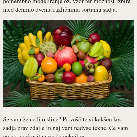
pomembno modeliranje oz. vzor ter možnost izbire
med denimo dvema različnima sortama sadja.
Se vam že cedijo sline? Privoščite si kakšen kos
sadja prav zdajle in naj vam nadvse tekne. Če vam
ne bo, poskusite vsaj še nekajkrat.