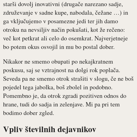
starši dovolj inovativni (drugače narezano sadje,
združevanje v sadne kupe, nabodala, čežane …) in
ga vključujemo v posamezne jedi ter jih damo
otroku na nevsiljiv način pokušati, kot že rečeno:
več kot petkrat ali celo do osemkrat. Najverjetneje
bo potem okus osvojil in mu bo postal dober.
Nikakor ne smemo obupati po nekajkratnem
poskusu, saj se vztrajnost na dolgi rok poplača.
Seveda pa ne smemo otrok strašiti v slogu, če ne boš
pojedel tega jabolka, boš zbolel in podobno.
Pomembno je, da otrok zgradi pozitiven odnos do
hrane, tudi do sadja in zelenjave. Mi pa pri tem
bodimo dober zgled.
Vpliv številnih dejavnikov