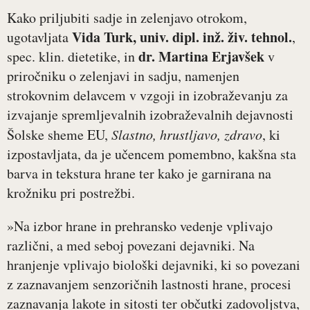
Kako priljubiti sadje in zelenjavo otrokom,
Vida Turk, univ. dipl. inž. živ. tehnol.
ugotavljata
,
dr. Martina Erjavšek
spec. klin. dietetike, in
v
priročniku o zelenjavi in sadju, namenjen
strokovnim delavcem v vzgoji in izobraževanju za
izvajanje spremljevalnih izobraževalnih dejavnosti
Šolske sheme EU,
Slastno, hrustljavo, zdravo
, ki
izpostavljata, da je učencem pomembno, kakšna sta
barva in tekstura hrane ter kako je garnirana na
krožniku pri postrežbi.
»Na izbor hrane in prehransko vedenje vplivajo
različni, a med seboj povezani dejavniki. Na
hranjenje vplivajo biološki dejavniki, ki so povezani
z zaznavanjem senzoričnih lastnosti hrane, procesi
zaznavanja lakote in sitosti ter občutki zadovoljstva,