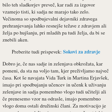
bilo teh sladkorjev preveč, kar radi za izgovor
vzamejo tisti, ki sadja ne marajo tako zelo.
Večinoma so spodbujevalni dejavniki zdravega
prehranjevanja lahko resnejše težave z zdravjem ali
želja po hujšanju, pri mladih pa tudi želja, da bi se
znebili aken.
Sokovi za zdravje
Preberite tudi prispevek:
Dobro je, če nas sadje in zelenjava obkrožata, kar
pomeni, da sta na voljo tam, kjer preživljamo največ
časa. Kot še navajata Vida Turk in Martina Erjavšek,
imajo pri spodbujanju učencev in učenk k uživanju
zelenjave in sadja pomembno vlogo tudi učitelji ali
če prenesemo vzor na odrasle, imajo pomembno
vlogo doma ostali družinski člani. Za motivacijo je