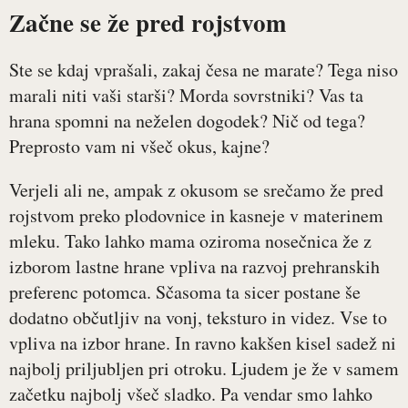
Začne se že pred rojstvom
Ste se kdaj vprašali, zakaj česa ne marate? Tega niso
marali niti vaši starši? Morda sovrstniki? Vas ta
hrana spomni na neželen dogodek? Nič od tega?
Preprosto vam ni všeč okus, kajne?
Verjeli ali ne, ampak z okusom se srečamo že pred
rojstvom preko plodovnice in kasneje v materinem
mleku. Tako lahko mama oziroma nosečnica že z
izborom lastne hrane vpliva na razvoj prehranskih
preferenc potomca. Sčasoma ta sicer postane še
dodatno občutljiv na vonj, teksturo in videz. Vse to
vpliva na izbor hrane. In ravno kakšen kisel sadež ni
najbolj priljubljen pri otroku. Ljudem je že v samem
začetku najbolj všeč sladko. Pa vendar smo lahko