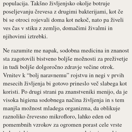
populacija. Takšno življenjsko okolje botruje
poseljevanju črevesa z drugimi bakterijami, kot če
bi se otroci rojevali doma kot nekoč, nato pa živeli
ves čas v stiku z zemljo, domačimi živalmi in
njihovimi iztrebki.
Ne razumite me napak, sodobna medicina in znanost
sta zagotovili bistveno boljše možnosti za preživetje
in tudi boljše dolgoročno zdravje večine otrok.
Vrnitev k “bolj naravnemu” rojstvu in negi v prvih
mesecih življenja bi gotovo prineslo več slabega kot
koristi. Po drugi strani pa znanstveniki menijo, da je
visoka higiena sodobnega načina življenja in s tem
manjša možnost mladega organizma, da oblikuje
raznoliko črevesno mikrofloro, lahko eden od
pomembnih vzrokov za ogromen porast cele vrste