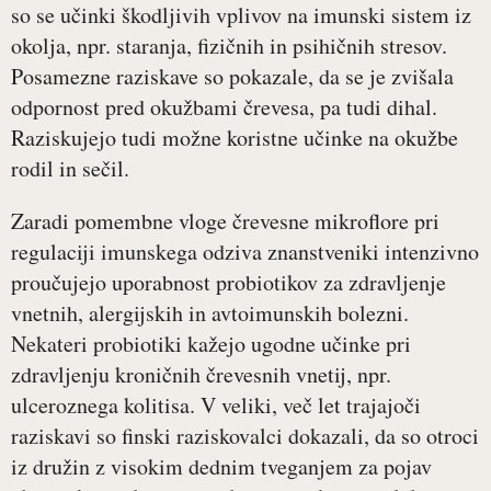
so se učinki škodljivih vplivov na imunski sistem iz
okolja, npr. staranja, fizičnih in psihičnih stresov.
Posamezne raziskave so pokazale, da se je zvišala
odpornost pred okužbami črevesa, pa tudi dihal.
Raziskujejo tudi možne koristne učinke na okužbe
rodil in sečil.
Zaradi pomembne vloge črevesne mikroflore pri
regulaciji imunskega odziva znanstveniki intenzivno
proučujejo uporabnost probiotikov za zdravljenje
vnetnih, alergijskih in avtoimunskih bolezni.
Nekateri probiotiki kažejo ugodne učinke pri
zdravljenju kroničnih črevesnih vnetij, npr.
ulceroznega kolitisa. V veliki, več let trajajoči
raziskavi so finski raziskovalci dokazali, da so otroci
iz družin z visokim dednim tveganjem za pojav