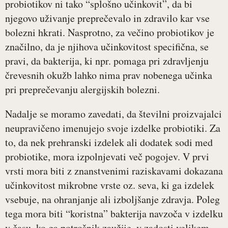
probiotikov ni tako “splošno učinkovit”, da bi
njegovo uživanje preprečevalo in zdravilo kar vse
bolezni hkrati. Nasprotno, za večino probiotikov je
značilno, da je njihova učinkovitost specifična, se
pravi, da bakterija, ki npr. pomaga pri zdravljenju
črevesnih okužb lahko nima prav nobenega učinka
pri preprečevanju alergijskih bolezni.
Nadalje se moramo zavedati, da številni proizvajalci
neupravičeno imenujejo svoje izdelke probiotiki. Za
to, da nek prehranski izdelek ali dodatek sodi med
probiotike, mora izpolnjevati več pogojev. V prvi
vrsti mora biti z znanstvenimi raziskavami dokazana
učinkovitost mikrobne vrste oz. seva, ki ga izdelek
vsebuje, na ohranjanje ali izboljšanje zdravja. Poleg
tega mora biti “koristna” bakterija navzoča v izdelku
v času, ko ga potrošnik zaužije, v zadosti velikem