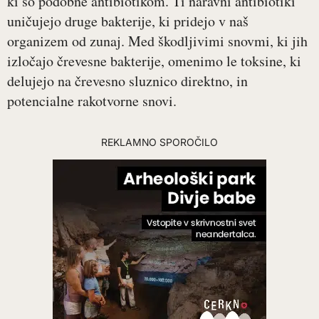
ki so podobne antibiotikom. Ti naravni antibiotiki
uničujejo druge bakterije, ki pridejo v naš
organizem od zunaj. Med škodljivimi snovmi, ki jih
izločajo črevesne bakterije, omenimo le toksine, ki
delujejo na črevesno sluznico direktno, in
potencialne rakotvorne snovi.
REKLAMNO SPOROČILO