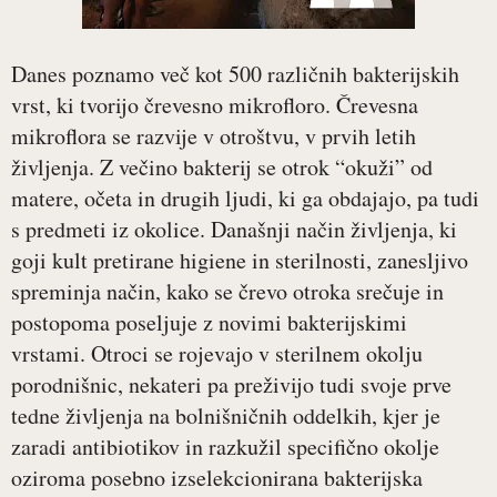
Danes poznamo več kot 500 različnih bakterijskih
vrst, ki tvorijo črevesno mikrofloro. Črevesna
mikroflora se razvije v otroštvu, v prvih letih
življenja. Z večino bakterij se otrok “okuži” od
matere, očeta in drugih ljudi, ki ga obdajajo, pa tudi
s predmeti iz okolice. Današnji način življenja, ki
goji kult pretirane higiene in sterilnosti, zanesljivo
spreminja način, kako se črevo otroka srečuje in
postopoma poseljuje z novimi bakterijskimi
vrstami. Otroci se rojevajo v sterilnem okolju
porodnišnic, nekateri pa preživijo tudi svoje prve
tedne življenja na bolnišničnih oddelkih, kjer je
zaradi antibiotikov in razkužil specifično okolje
oziroma posebno izselekcionirana bakterijska