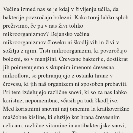
Večina izmed nas se je kdaj v življenju učila, da
bakterije povzročajo bolezni. Kako torej lahko sploh
preživimo, če pa v nas živi toliko
mikroorganizmov? Dejansko večina
mikroorganizmov človeku ni škodljivih in živi v
sožitju z njim. Tisti mikroorganizmi, ki povzročajo
bolezni, so v manjšini. Črevesne bakterije, dostikrat
jih poimenujemo s skupnim imenom črevesna
mikroflora, se prehranjujejo z ostanki hrane v
črevesu, ki jih naš organizem ni sposoben prebaviti.
Pri tem izdelujejo različne snovi, ki so za nas lahko
koristne, nepomembne, včasih pa tudi škodljive.
Med koristnimi snovmi naj omenim la kratkoverižne
maščobne kisline, ki služijo kot hrana črevesnim
celicam, različne vitamine in antibakterijske snovi,