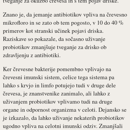
tveganje za okužbo črevesa in s tem pojav driske.
Znano je, da jemanje antibiotikov vpliva na črevesno
mikrofloro in se zato ob tem pogosto, v 10 do 40 %
primerov kot stranski učinek pojavi driska.
Raziskave so pokazale, da sočasno uživanje
probiotikov zmanjšuje tveganje za drisko ob
zdravljenju z antibiotiki.
Ker črevesne bakterije pomembno vplivajo na
črevesni imunski sistem, celice tega sistema pa
lahko s krvjo in limfo potujejo tudi v druge dele
črevesa, je znanstvenike zanimalo, ali lahko z
uživanjem probiotikov vplivamo tudi na druge
organe in odpornost organizma v celoti. Dejansko se
je izkazalo, da lahko uživanje nekaterih probiotikov
ugodno vpliva na celotni imunski odziv. Zmanjšali