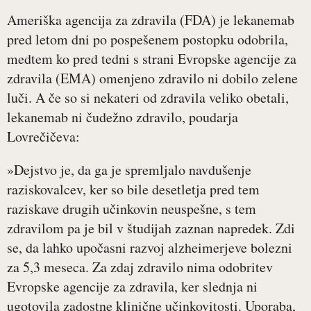
Ameriška agencija za zdravila (FDA) je lekanemab
pred letom dni po pospešenem postopku odobrila,
medtem ko pred tedni s strani Evropske agencije za
zdravila (EMA) omenjeno zdravilo ni dobilo zelene
luči. A če so si nekateri od zdravila veliko obetali,
lekanemab ni čudežno zdravilo, poudarja
Lovrečičeva:
»Dejstvo je, da ga je spremljalo navdušenje
raziskovalcev, ker so bile desetletja pred tem
raziskave drugih učinkovin neuspešne, s tem
zdravilom pa je bil v študijah zaznan napredek. Zdi
se, da lahko upočasni razvoj alzheimerjeve bolezni
za 5,3 meseca. Za zdaj zdravilo nima odobritev
Evropske agencije za zdravila, ker slednja ni
ugotovila zadostne klinične učinkovitosti. Uporaba,