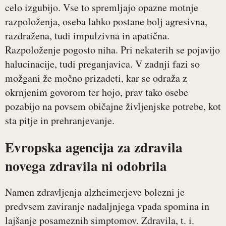
celo izgubijo. Vse to spremljajo opazne motnje
razpoloženja, oseba lahko postane bolj agresivna,
razdražena, tudi impulzivna in apatična.
Razpoloženje pogosto niha. Pri nekaterih se pojavijo
halucinacije, tudi preganjavica. V zadnji fazi so
možgani že močno prizadeti, kar se odraža z
okrnjenim govorom ter hojo, prav tako osebe
pozabijo na povsem običajne življenjske potrebe, kot
sta pitje in prehranjevanje.
Evropska agencija za zdravila
novega zdravila ni odobrila
Namen zdravljenja alzheimerjeve bolezni je
predvsem zaviranje nadaljnjega vpada spomina in
lajšanje posameznih simptomov. Zdravila, t. i.