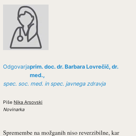
Odgovarja
prim. doc. dr. Barbara Lovrečič, dr.
med.,
spec. soc. med. in spec. javnega zdravja
Piše
Nika Arsovski
Novinarka
Spremembe na možganih niso reverzibilne, kar