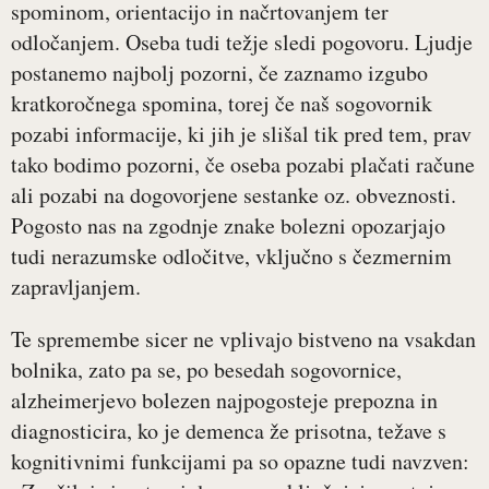
spominom, orientacijo in načrtovanjem ter
odločanjem. Oseba tudi težje sledi pogovoru. Ljudje
postanemo najbolj pozorni, če zaznamo izgubo
kratkoročnega spomina, torej če naš sogovornik
pozabi informacije, ki jih je slišal tik pred tem, prav
tako bodimo pozorni, če oseba pozabi plačati račune
ali pozabi na dogovorjene sestanke oz. obveznosti.
Pogosto nas na zgodnje znake bolezni opozarjajo
tudi nerazumske odločitve, vključno s čezmernim
zapravljanjem.
Te spremembe sicer ne vplivajo bistveno na vsakdan
bolnika, zato pa se, po besedah sogovornice,
alzheimerjevo bolezen najpogosteje prepozna in
diagnosticira, ko je demenca že prisotna, težave s
kognitivnimi funkcijami pa so opazne tudi navzven: