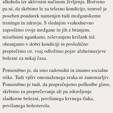
alkohola ter aktivnim načinom življenja. Bistveno
pa ni, da skrbimo le za telesno kondicijo, temveč je
poseben poudarek namenjen tudi možganskemu
treningu in zdravju. S slednjim vsakodnevno
zaposlimo svoje možgane in jih z branjem,
miselnimi ugankami, reševanjem križank itd.
ohranjamo v dobri kondiciji in posledično
preprečimo oz. vsaj odložimo pojav alzheimerjeve
bolezni za nekaj časa.
Pomembno je, da smo radovedni in imamo socialne
stike. Tudi vpliv onesnaženega zraka ni zanemarljiv.
Pomembno je tudi, da preprečujemo poškodbe glave,
skrbimo za preprečevanje ali pa zdravljenje
sladkorne bolezni, povišanega krvnega tlaka,
povišanega holesterola.