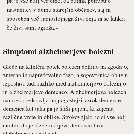
pa je vse bolj verjetno, da bolnik potrebuje
nastanitev v domu starejših občanov, saj ni
sposoben več samostojnega življenja in se lahko,
če živi sam, ogroža.«
Simptomi alzheimerjeve bolezni
Glede na klinični potek bolezen delimo na zgodnjo,
zmerno in napredovalno fazo, a sogovornica ob tem
izpostavi tudi razliko med alzheimerjevo boleznijo
in alzheimerjevo demenco. Alzheimerjeva bolezen
namreč predstavlja najpogostejši vzrok demence,
demenca kot taka pa je širši pojem, ki zajema
različne vrste in oblike. Strokovnjaki so si vse bolj
enotni, da je alzheimerjeva demenca faza
alzheimerjeve bolezni.