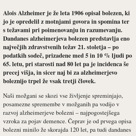
Alois Alzheimer je že leta 1906 opisal bolezen, ki
jo je opredelil z motnjami govora in spomina ter
s težavami pri poimenovanju in razumevanju.
Dandanes alzheimerjeva bolezen predstavlja eno
največjih zdravstvenih težav 21. stoletja – po
podatkih sodeč, prizadene med 5 in 10 % ljudi po
65. letu, pri starosti nad 80 let pa je incidenca še
precej višja, in sicer naj bi za alzheimerjevo
boleznijo trpel že vsak tretji človek.
Naši možgani se skozi vse življenje spreminjajo,
posamezne spremembe v možganih pa vodijo v
razvoj alzheimerjeve bolezni – najpogostejšega
vzroka za pojav demence. Čeprav je od prvega opisa
bolezni minilo že skorajda 120 let, pa tudi dandanes