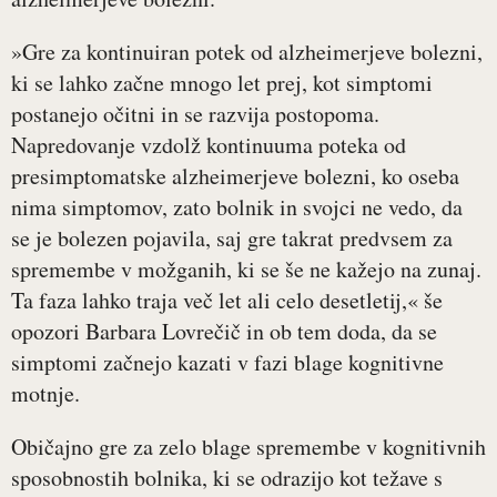
»Gre za kontinuiran potek od alzheimerjeve bolezni,
ki se lahko začne mnogo let prej, kot simptomi
postanejo očitni in se razvija postopoma.
Napredovanje vzdolž kontinuuma poteka od
presimptomatske alzheimerjeve bolezni, ko oseba
nima simptomov, zato bolnik in svojci ne vedo, da
se je bolezen pojavila, saj gre takrat predvsem za
spremembe v možganih, ki se še ne kažejo na zunaj.
Ta faza lahko traja več let ali celo desetletij,« še
opozori Barbara Lovrečič in ob tem doda, da se
simptomi začnejo kazati v fazi blage kognitivne
motnje.
Običajno gre za zelo blage spremembe v kognitivnih
sposobnostih bolnika, ki se odrazijo kot težave s