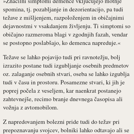
»Značilni simptomi demence vključujejo motnje
spomina, tj. pozabljanje in dezorientacijo, pa tudi
težave z mišljenjem, razpoloženjem in običajnimi
dejavnostmi v vsakdanjem življenju. Ti simptomi so
običajno razmeroma blagi v zgodnjih fazah, vendar
se postopno poslabšajo, ko demenca napreduje.«
Težave se lahko pojavijo tudi pri ravnotežju, bolj
izrazito postane tudi izgubljanje osebnih predmetov
oz. zalaganje osebnih stvari, oseba se lahko izgublja
tudi v času in prostoru. Posamezne stvari, ki jih je
poprej počela z veseljem, kar naenkrat postanejo
zahtevnejše, recimo branje dnevnega časopisa ali
vožnja z avtomobilom.
Z napredovanjem bolezni pride tudi do težav pri
prepoznavanju svojcev, bolniki lahko odtavajo ali se