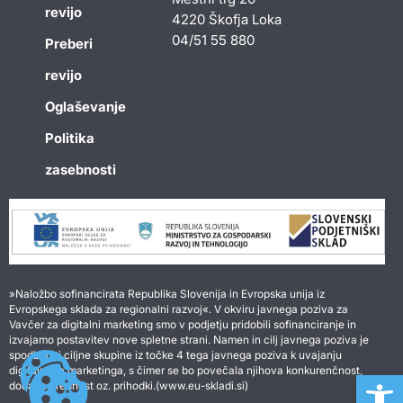
revijo
4220 Škofja Loka
04/51 55 880
Preberi
revijo
Oglaševanje
Politika
zasebnosti
»Naložbo sofinancirata Republika Slovenija in Evropska unija iz
Evropskega sklada za regionalni razvoj«. V okviru javnega poziva za
Vavčer za digitalni marketing smo v podjetju pridobili sofinanciranje in
izvajamo postavitev nove spletne strani. Namen in cilj javnega poziva je
spodbuditi ciljne skupine iz točke 4 tega javnega poziva k uvajanju
Open 
digitalnega marketinga, s čimer se bo povečala njihova konkurenčnost,
dodana vrednost oz. prihodki.(www.eu-skladi.si)