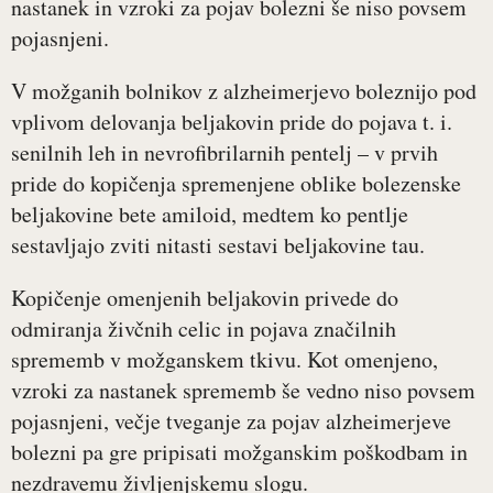
nastanek in vzroki za pojav bolezni še niso povsem
pojasnjeni.
V možganih bolnikov z alzheimerjevo boleznijo pod
vplivom delovanja beljakovin pride do pojava t. i.
senilnih leh in nevrofibrilarnih pentelj – v prvih
pride do kopičenja spremenjene oblike bolezenske
beljakovine bete amiloid, medtem ko pentlje
sestavljajo zviti nitasti sestavi beljakovine tau.
Kopičenje omenjenih beljakovin privede do
odmiranja živčnih celic in pojava značilnih
sprememb v možganskem tkivu. Kot omenjeno,
vzroki za nastanek sprememb še vedno niso povsem
pojasnjeni, večje tveganje za pojav alzheimerjeve
bolezni pa gre pripisati možganskim poškodbam in
nezdravemu življenjskemu slogu.