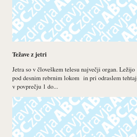
Težave z jetri
Jetra so v človeškem telesu največji organ. Ležijo
pod desnim rebrnim lokom in pri odraslem tehta
v povprečju 1 do...