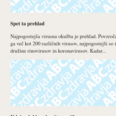
Spet ta prehlad
Najpogostejša virusna okužba je prehlad. Povzroč
ga več kot 200 različnih virusov, najpogostejši so 
družine rinovirusov in koronavirusov. Kadar...