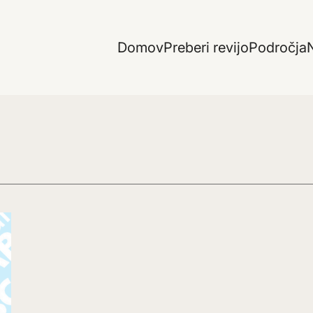
Domov
Preberi revijo
Področja
N