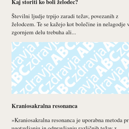
Kaj storiti ko boli želodec?
Številni ljudje trpijo zaradi težav, povezanih z
želodcem. Te se kažejo kot bolečine in nelagodje 
zgornjem delu trebuha ali...
Kraniosakralna resonanca
»Kraniosakralna resonanca je uporabna metoda pr
ugotavljanju in odpravljanju različnih težav z