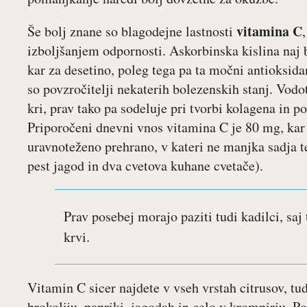
vitamina C
Še bolj znane so blagodejne lastnosti
izboljšanjem odpornosti. Askorbinska kislina naj 
kar za desetino, poleg tega pa ta močni antioksidan
so povzročitelji nekaterih bolezenskih stanj. Vod
kri, prav tako pa sodeluje pri tvorbi kolagena in p
Priporočeni dnevni vnos vitamina C je 80 mg, kar
uravnoteženo prehrano, v kateri ne manjka sadja te
pest jagod in dva cvetova kuhane cvetače).
Prav posebej morajo paziti tudi kadilci, saj
krvi.
Vitamin C sicer najdete v vseh vrstah citrusov, tud
brokoliju, papriki, jagodah in celo v krompirju. Po