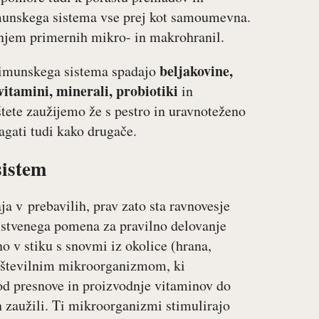
imunskega sistema vse prej kot samoumevna.
anjem primernih mikro- in makrohranil.
beljakovine,
 imunskega sistema spadajo
vitamini, minerali, probiotiki
in
tete zaužijemo že s pestro in uravnoteženo
gati tudi kako drugače.
sistem
 v prebavilih, prav zato sta ravnovesje
bistvenega pomena za pravilno delovanje
 v stiku s snovmi iz okolice (hrana,
om številnim mikroorganizmom, ki
od presnove in proizvodnje vitaminov do
ih zaužili. Ti mikroorganizmi stimulirajo