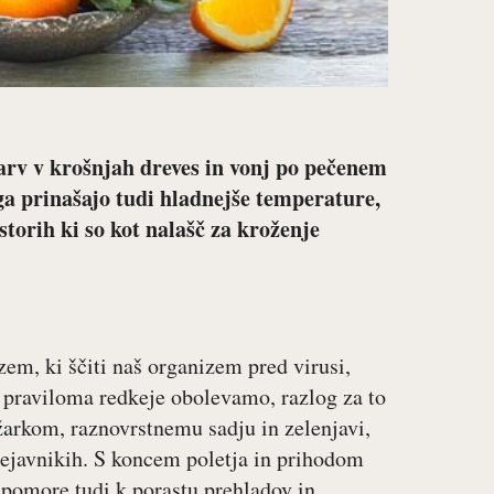
barv v krošnjah dreves in vonj po pečenem
ga prinašajo tudi hladnejše temperature,
storih ki so kot nalašč za kroženje
em, ki ščiti naš organizem pred virusi,
e praviloma redkeje obolevamo, razlog za to
 žarkom, raznovrstnemu sadju in zelenjavi,
 dejavnikih. S koncem poletja in prihodom
ripomore tudi k porastu prehladov in