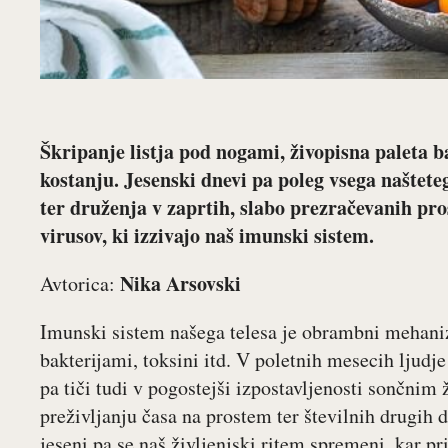
Škripanje listja pod nogami, živopisna paleta 
kostanju. Jesenski dnevi pa poleg vsega naštete
ter druženja v zaprtih, slabo prezračevanih pro
virusov, ki izzivajo naš imunski sistem.
Nika Arsovski
Avtorica:
Imunski sistem našega telesa je obrambni mehaniz
bakterijami, toksini itd. V poletnih mesecih ljudj
pa tiči tudi v pogostejši izpostavljenosti sončnim
preživljanju časa na prostem ter številnih drugih
jeseni pa se naš življenjski ritem spremeni, kar p