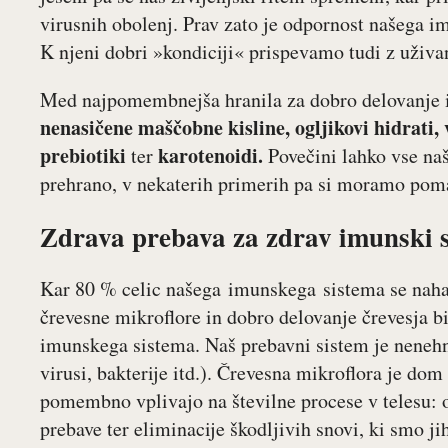
virusnih obolenj. Prav zato je odpornost našega 
K njeni dobri »kondiciji« prispevamo tudi z uživ
Med najpomembnejša hranila za dobro delovanje
nenasičene maščobne kisline, ogljikovi hidrati, 
prebiotiki
karotenoidi.
ter
Povečini lahko vse naš
prehrano, v nekaterih primerih pa si moramo poma
Zdrava prebava za zdrav imunski 
Kar 80 % celic našega imunskega sistema se nahaja
črevesne mikroflore in dobro delovanje črevesja 
imunskega sistema. Naš prebavni sistem je nenehno
virusi, bakterije itd.). Črevesna mikroflora je d
pomembno vplivajo na številne procese v telesu: 
prebave ter eliminacije škodljivih snovi, ki smo j