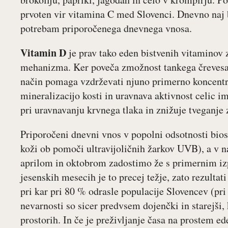
prvoten vir vitamina C med Slovenci. Dnevno naj 
potrebam priporočenega dnevnega vnosa.
Vitamin D
je prav tako eden bistvenih vitaminov
mehanizma. Ker poveča zmožnost tankega črevesa za
način pomaga vzdrževati njuno primerno koncentr
mineralizacijo kosti in uravnava aktivnost celic
pri uravnavanju krvnega tlaka in znižuje tveganje 
Priporočeni dnevni vnos v popolni odsotnosti bios
koži ob pomoči ultravijoličnih žarkov UVB), a 
aprilom in oktobrom zadostimo že s primernim iz
jesenskih mesecih je to precej težje, zato rezulta
pri kar pri 80 % odrasle populacije Slovencev (pr
nevarnosti so sicer predvsem dojenčki in starejši, 
prostorih. In če je preživljanje časa na prostem e