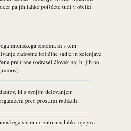
icer pa jih lahko poiščete tudi v obliki
šega imunskega sistema in s tem
ivanje zadostne količine sadja in zelenjave
ne prehrane (odrasel človek naj bi jih po
 gramov).
idantov, ki s svojim delovanjem
 organizem pred prostimi radikali.
unskega sistema, zato nas lahko njegovo