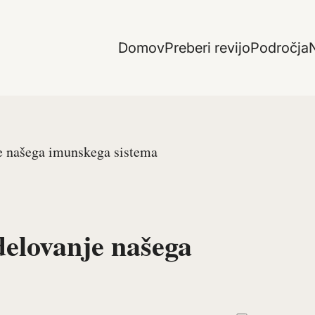
Domov
Preberi revijo
Področja
N
je našega imunskega sistema
delovanje našega