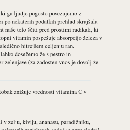
, ki ga ljudje pogosto povezujemo z
bi po nekaterih podatkih prehlad skrajšala
t naše telo ščiti pred prostimi radikali, ki
otopni vitamin pospešuje absorpcijo železa v
osledično hitrejšem celjenju ran.
 lahko dosežemo že s pestro in
r zelenjave (za zadosten vnos je dovolj že
 tobak znižuje vrednosti vitamina C v
i v zelju, kiviju, ananasu, paradižniku,
 nekaterih raziskavah sodeč je prav slednji