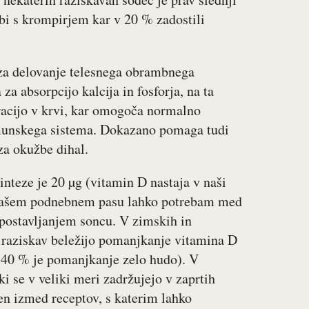
bi s krompirjem kar v 20 % zadostili
 za delovanje telesnega obrambnega
 absorpcijo kalcija in fosforja, na ta
acijo v krvi, kar omogoča normalno
 imunskega sistema. Dokazano pomaga tudi
za okužbe dihal.
inteze je 20 µg (vitamin D nastaja v naši
v našem podnebnem pasu lahko potrebam med
postavljanjem soncu. V zimskih in
ti raziskav beležijo pomanjkanje vitamina D
i 40 % je pomanjkanje zelo hudo). V
ki se v veliki meri zadržujejo v zaprtih
den izmed receptov, s katerim lahko