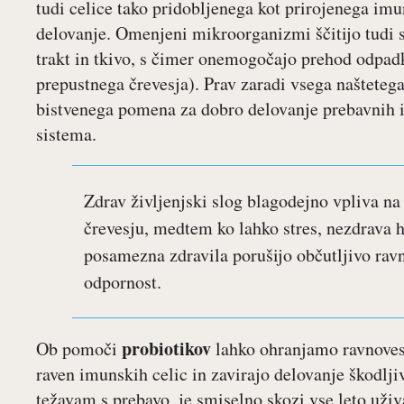
tudi celice tako pridobljenega kot prirojenega im
delovanje. Omenjeni mikroorganizmi ščitijo tudi s
trakt in tkivo, s čimer onemogočajo prehod odpad
prepustnega črevesja). Prav zaradi vsega našteteg
bistvenega pomena za dobro delovanje prebavnih i
sistema.
Zdrav življenjski slog blagodejno vpliva na 
črevesju, medtem ko lahko stres, nezdrava 
posamezna zdravila porušijo občutljivo ravn
odpornost.
probiotikov
Ob pomoči
lahko ohranjamo ravnovesje
raven imunskih celic in zavirajo delovanje škodljiv
težavam s prebavo, je smiselno skozi vse leto uživa