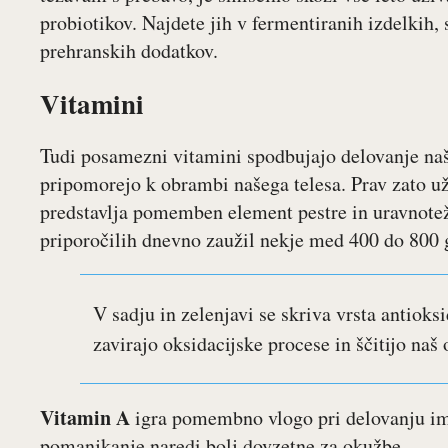
probiotikov. Najdete jih v fermentiranih izdelkih, s
prehranskih dodatkov.
Vitamini
Tudi posamezni vitamini spodbujajo delovanje na
pripomorejo k obrambi našega telesa. Prav zato už
predstavlja pomemben element pestre in uravnoteže
priporočilih dnevno zaužil nekje med 400 do 800
V sadju in zelenjavi se skriva vrsta antioks
zavirajo oksidacijske procese in ščitijo naš
Vitamin A
igra pomembno vlogo pri delovanju im
pomanjkanje naredi bolj dovzetne za okužbe.