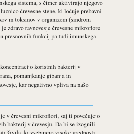
unskega sistema, s čimer aktivirajo njegovo
luznico črevesne stene, ki ločuje prebavni
kov in toksinov v organizem (sindrom
a je zdravo ravnovesje črevesne mikroflore
n presnovnih funkcij pa tudi imunskega
koncentracijo koristnih bakterij v
hrana, pomanjkanje gibanja in
ovesje, kar negativno vpliva na našo
 v črevesni mikroflori, saj ti povečujejo
ih bakterij v črevesju. Da bi se izognili
ti živila, ki vsebujejo visoke vrednosti