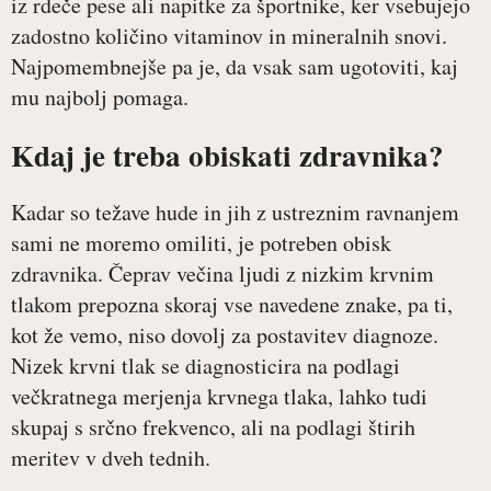
iz rdeče pese ali napitke za športnike, ker vsebujejo
zadostno količino vitaminov in mineralnih snovi.
Najpomembnejše pa je, da vsak sam ugotoviti, kaj
mu najbolj pomaga.
Kdaj je treba obiskati zdravnika?
Kadar so težave hude in jih z ustreznim ravnanjem
sami ne moremo omiliti, je potreben obisk
zdravnika. Čeprav večina ljudi z nizkim krvnim
tlakom prepozna skoraj vse navedene znake, pa ti,
kot že vemo, niso dovolj za postavitev diagnoze.
Nizek krvni tlak se diagnosticira na podlagi
večkratnega merjenja krvnega tlaka, lahko tudi
skupaj s srčno frekvenco, ali na podlagi štirih
meritev v dveh tednih.