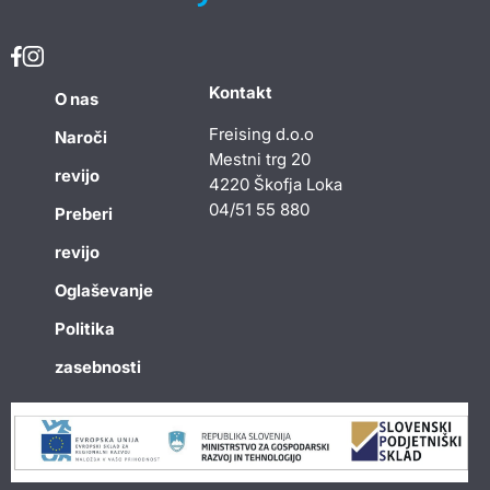
Kontakt
O nas
Freising d.o.o
Naroči
Mestni trg 20
revijo
4220 Škofja Loka
04/51 55 880
Preberi
revijo
Oglaševanje
Politika
zasebnosti