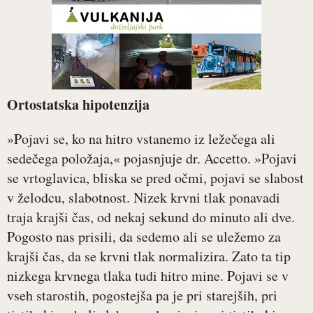
Ortostatska hipotenzija
»Pojavi se, ko na hitro vstanemo iz ležečega ali
sedečega položaja,« pojasnjuje dr. Accetto. »Pojavi
se vrtoglavica, bliska se pred očmi, pojavi se slabost
v želodcu, slabotnost. Nizek krvni tlak ponavadi
traja krajši čas, od nekaj sekund do minuto ali dve.
Pogosto nas prisili, da sedemo ali se uležemo za
krajši čas, da se krvni tlak normalizira. Zato ta tip
nizkega krvnega tlaka tudi hitro mine. Pojavi se v
vseh starostih, pogostejša pa je pri starejših, pri