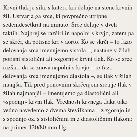
Krvni tlak je sila, s katero kri deluje na stene krvnih
žil. Ustvarja ga srce, ki povprečno utripne
sedemdesetkrat na minuto. Srce deluje v dveh
taktih. Najprej se razširi in napolni s krvjo, zatem pa
se skrči, da potisne kri v aorto. Ko se skrči – to fazo
delovanja srca imenujemo sistola –, nastane v žilah
potisni sistolični ali »zgornji« krvni tlak. Ko se srce
razširi, da se znova napolni s krvjo – to fazo
delovanja srca imenujemo diastola –, se tlak v žilah
manjša. Tik pred ponovnim skrčenjem srca je tlak v
žilah najmanjši – imenujemo ga diastolični ali
»spodnji« krvni tlak. Vrednosti krvnega tlaka tako
vedno navedemo z dvema številkama – z zgornjo in
s spodnjo oz. s sistoličnim in z diastoličnim tlakom:
na primer 120/80 mm Hg.