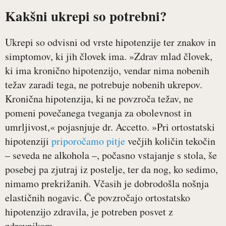
Kakšni ukrepi so potrebni?
Ukrepi so odvisni od vrste hipotenzije ter znakov in
simptomov, ki jih človek ima. »Zdrav mlad človek,
ki ima kronično hipotenzijo, vendar nima nobenih
težav zaradi tega, ne potrebuje nobenih ukrepov.
Kronična hipotenzija, ki ne povzroča težav, ne
pomeni povečanega tveganja za obolevnost in
umrljivost,« pojasnjuje dr. Accetto. »Pri ortostatski
hipotenziji
priporočamo pitje
večjih količin tekočin
– seveda ne alkohola –, počasno vstajanje s stola, še
posebej pa zjutraj iz postelje, ter da nog, ko sedimo,
nimamo prekrižanih. Včasih je dobrodošla nošnja
elastičnih nogavic. Če povzročajo ortostatsko
hipotenzijo zdravila, je potreben posvet z
zdravnikom.