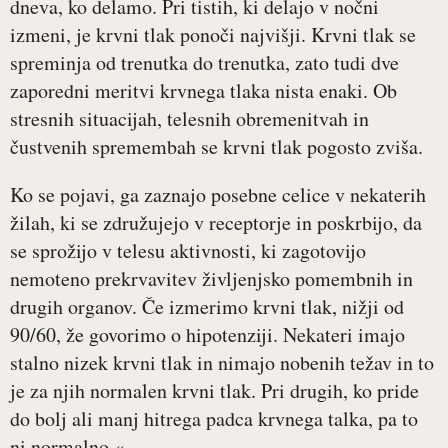
dneva, ko delamo. Pri tistih, ki delajo v nočni
izmeni, je krvni tlak ponoči najvišji. Krvni tlak se
spreminja od trenutka do trenutka, zato tudi dve
zaporedni meritvi krvnega tlaka nista enaki. Ob
stresnih situacijah, telesnih obremenitvah in
čustvenih spremembah se krvni tlak pogosto zviša.
Ko se pojavi, ga zaznajo posebne celice v nekaterih
žilah, ki se združujejo v receptorje in poskrbijo, da
se sprožijo v telesu aktivnosti, ki zagotovijo
nemoteno prekrvavitev življenjsko pomembnih in
drugih organov. Če izmerimo krvni tlak, nižji od
90/60, že govorimo o hipotenziji. Nekateri imajo
stalno nizek krvni tlak in nimajo nobenih težav in to
je za njih normalen krvni tlak. Pri drugih, ko pride
do bolj ali manj hitrega padca krvnega talka, pa to
ni normalno.«