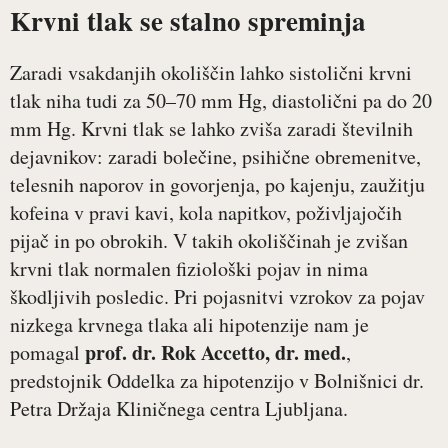
Krvni tlak se stalno spreminja
Zaradi vsakdanjih okoliščin lahko sistolični krvni
tlak niha tudi za 50–70 mm Hg, diastolični pa do 20
mm Hg. Krvni tlak se lahko zviša zaradi številnih
dejavnikov: zaradi bolečine, psihične obremenitve,
telesnih naporov in govorjenja, po kajenju, zaužitju
kofeina v pravi kavi, kola napitkov, poživljajočih
pijač in po obrokih. V takih okoliščinah je zvišan
krvni tlak normalen fiziološki pojav in nima
škodljivih posledic. Pri pojasnitvi vzrokov za pojav
nizkega krvnega tlaka ali hipotenzije nam je
prof. dr. Rok Accetto, dr. med.
pomagal
,
predstojnik Oddelka za hipotenzijo v Bolnišnici dr.
Petra Držaja Kliničnega centra Ljubljana.