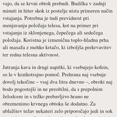
vajo, da se krvni obtok prebudi. Budilka v zadnji
minuti in hiter skok iz postelje nista primeren način
vstajanja. Potrebna je tudi previdnost pri
menjavanju položaja telesa, kot na primer pri
vstajanju iz sklonjenega, čepečega ali sedečega
položaja. Koristna je izmenična toplo-hladna prha
ali masaža z mehko krtačo, ki izboljša prekrvavitev
ter redna telesna aktivnost.
Jutranja kava in drugi napitki, ki vsebujejo kofein,
so le v kratkotrajno pomoč. Prehrana naj vsebuje
dovolj tekočine – vsaj dva litra dnevno –, obroki naj
bodo pogostejši in ne preobilni, da s prepolnim
želodcem in s težko prebavljivo hrano ne
obremenimo krvnega obtoka še dodatno. Za
ublažitev težav nekateri zelo priporočajo jedi in sok