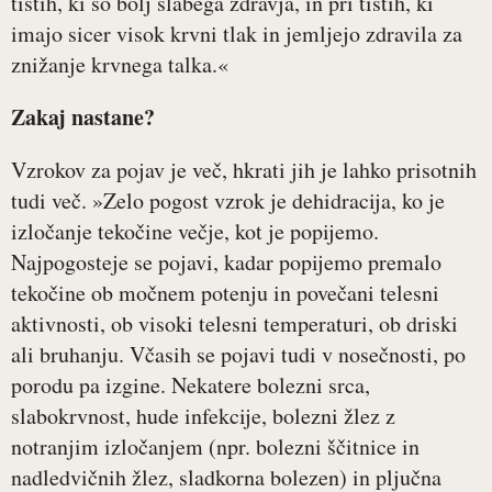
tistih, ki so bolj slabega zdravja, in pri tistih, ki
imajo sicer visok krvni tlak in jemljejo zdravila za
znižanje krvnega talka.«
Zakaj nastane?
Vzrokov za pojav je več, hkrati jih je lahko prisotnih
tudi več. »Zelo pogost vzrok je dehidracija, ko je
izločanje tekočine večje, kot je popijemo.
Najpogosteje se pojavi, kadar popijemo premalo
tekočine ob močnem potenju in povečani telesni
aktivnosti, ob visoki telesni temperaturi, ob driski
ali bruhanju. Včasih se pojavi tudi v nosečnosti, po
porodu pa izgine. Nekatere bolezni srca,
slabokrvnost, hude infekcije, bolezni žlez z
notranjim izločanjem (npr. bolezni ščitnice in
nadledvičnih žlez, sladkorna bolezen) in pljučna