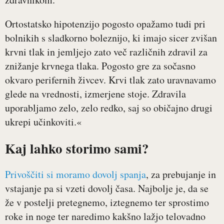
Ortostatsko hipotenzijo pogosto opažamo tudi pri
bolnikih s sladkorno boleznijo, ki imajo sicer zvišan
krvni tlak in jemljejo zato več različnih zdravil za
znižanje krvnega tlaka. Pogosto gre za sočasno
okvaro perifernih živcev. Krvi tlak zato uravnavamo
glede na vrednosti, izmerjene stoje. Zdravila
uporabljamo zelo, zelo redko, saj so običajno drugi
ukrepi učinkoviti.«
Kaj lahko storimo sami?
Privoščiti si moramo dovolj spanja
, za prebujanje in
vstajanje pa si vzeti dovolj časa. Najbolje je, da se
že v postelji pretegnemo, iztegnemo ter sprostimo
roke in noge ter naredimo kakšno lažjo telovadno