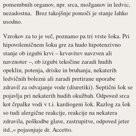
pomembnih organov, npr. srca, možganov in ledvic,
nezadostna. Brez takojšnje pomoči je stanje lahko
usodno.
Vzrokov za to je več, poznamo pa tri vrste šoka. Pri
hipovolemičnem šoku gre za hudo hipotenzivno
stanje ob izgubi krvi – krvavitev navzven ali
navznoter –, ob izgubi tekočine zaradi hudih
opeklin, potenja, driske in bruhanja, nekaterih
ledvičnih bolezni ali zaradi pretirane uporabe
zdravil za odvajanje vode (diuretiki). Septični šok se
pojavlja pri nekaterih hudih okužbah. Odpoved srca
kot črpalke vodi v t.i. kardiogeni šok. Razlog za šok
so tudi alergične reakcije, reakcije na nekatera
zdravila, poškodbe glave, zastrupitve, odpoved jeter
itd.,« pojasnjuje dr. Accetto.