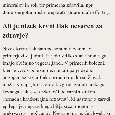
mineralov in soli ter primerna zdravila, npr.
dihidroergotaminski preparati (ditamin ali effortil).
Ali je nizek krvni tlak nevaren za
zdravje?
Nizek krvni tlak sam po sebi ni nevaren. V
primerjavi z ljudmi, ki jedo veliko slane hrane, ga
imajo običajno vegetarijanci. V primerih bolezni,
kjer je vzrok bolezni neznan ali pa je dedno
pogojen, se krvni tlak normalizira, ko se človek
uleže. Kolaps, ko se človek zgrudi zaradi nizkega
krvnega tlaka, se težko loči od raznih sinkop
(nenadna kratkotrajna nezavest), ki nastanejo zaradi
epilepsije, nepravilnega bitja srca, motenj v
prekrvavitvi možganov. Nevarno pa je, če človek, ki