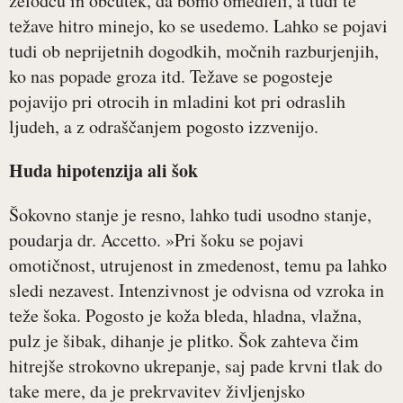
želodcu in občutek, da bomo omedleli, a tudi te
težave hitro minejo, ko se usedemo. Lahko se pojavi
tudi ob neprijetnih dogodkih, močnih razburjenjih,
ko nas popade groza itd. Težave se pogosteje
pojavijo pri otrocih in mladini kot pri odraslih
ljudeh, a z odraščanjem pogosto izzvenijo.
Huda hipotenzija ali šok
Šokovno stanje je resno, lahko tudi usodno stanje,
poudarja dr. Accetto. »Pri šoku se pojavi
omotičnost, utrujenost in zmedenost, temu pa lahko
sledi nezavest. Intenzivnost je odvisna od vzroka in
teže šoka. Pogosto je koža bleda, hladna, vlažna,
pulz je šibak, dihanje je plitko. Šok zahteva čim
hitrejše strokovno ukrepanje, saj pade krvni tlak do
take mere, da je prekrvavitev življenjsko