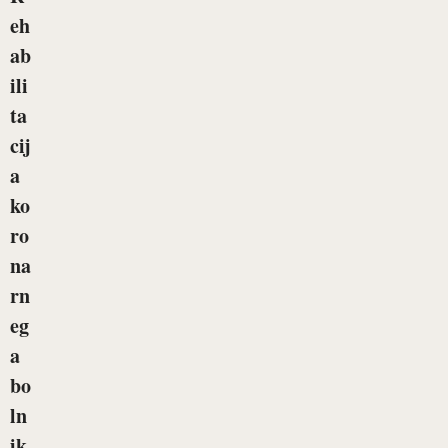
eh
ab
ili
ta
cij
a
ko
ro
na
rn
eg
a
bo
ln
ik