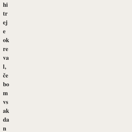
hi
tr
ej
e
ok
re
va
l,
če
bo
m
vs
ak
da
n