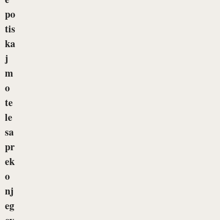
po
tis
ka
j
m
o
te
le
sa
pr
ek
o
nj
eg