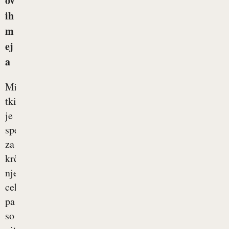
ov
ih
m
ej
a
Mišično
tkivo
je
specializirano
za
krčenje,
njegove
celice
pa
so