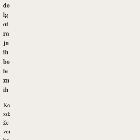
do
lg
ot
ra
jn
ih
bo
le
zn
ih
Kot
zdaj
že
vemo,
bolezen,