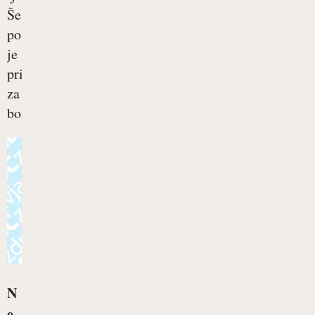
Še
posebej
je
priporočljiva
za
bolnike...
N
e