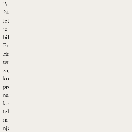
Pri
24
letih
je
bila
Ema
Hrustanović
uspešna,
zagnana,
kreativna
producentka
na
komercialni
televiziji
in
njen