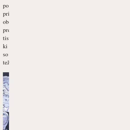
posledice
pri
obolelih,
predvsem
tistih,
ki
so
težko...