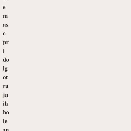
e
m
as
e
pr
i
do
lg
ot
ra
jn
ih
bo
le
zn