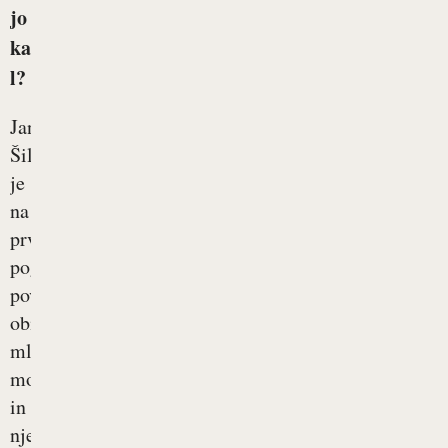
jo
ka
l?
Jan
Šilec
je
na
prvi
pogled
povsem
običajen
mlad
moški
in
njegov