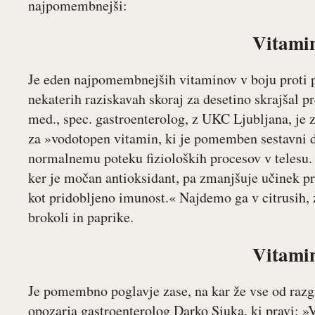
najpomembnejši:
Vitami
Je eden najpomembnejših vitaminov v boju proti p
nekaterih raziskavah skoraj za desetino skrajšal p
med., spec. gastroenterolog, z UKC Ljubljana, je z
za »vodotopen vitamin, ki je pomemben sestavni d
normalnemu poteku fizioloških procesov v telesu. 
ker je močan antioksidant, pa zmanjšuje učinek pr
kot pridobljeno imunost.« Najdemo ga v citrusih, z
brokoli in paprike.
Vitami
Je pomembno poglavje zase, na kar že vse od razg
opozarja gastroenterolog Darko Siuka, ki pravi: »V