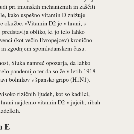
tudi pri imunskih mehanizmih in zaščiti
ale, kako uspešno vitamin D znižuje
ne okužbe. »Vitamin D2 je v hrani, s
redstavlja obliko, ki jo telo lahko
ovenci (kot večin Evropejcev) kronično
 in zgodnjem spomladanskem času.
nost, Siuka namreč opozarja, da lahko
celo pandemijo ter da so že v letih 1918–
navi bolnikov s špansko gripo (H1N1).
isoko rizičnih ljudeh, kot so kadilci,
v hrani najdemo vitamin D2 v jajcih, ribah
izdelkih.
n
E