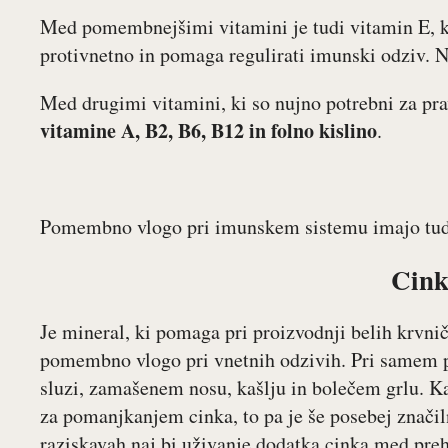
Med pomembnejšimi vitamini je tudi vitamin E, ki
protivnetno in pomaga regulirati imunski odziv. N
Med drugimi vitamini, ki so nujno potrebni za pra
vitamine A, B2, B6, B12 in folno kislino
.
Pomembno vlogo pri imunskem sistemu imajo t
Cin
Je mineral, ki pomaga pri proizvodnji belih krvni
pomembno vlogo pri vnetnih odzivih. Pri samem p
sluzi, zamašenem nosu, kašlju in bolečem grlu. Kar 
za pomanjkanjem cinka, to pa je še posebej značiln
raziskavah naj bi uživanje dodatka cinka med preh