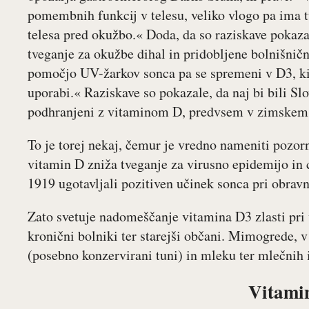
pomembnih funkcij v telesu, veliko vlogo pa ima 
telesa pred okužbo.« Doda, da so raziskave pokaz
tveganje za okužbe dihal in pridobljene bolnišnič
pomočjo UV-žarkov sonca pa se spremeni v D3, ki p
uporabi.« Raziskave so pokazale, da naj bi bili Sl
podhranjeni z vitaminom D, predvsem v zimskem
To je torej nekaj, čemur je vredno nameniti pozor
vitamin D zniža tveganje za virusno epidemijo in 
1919 ugotavljali pozitiven učinek sonca pri obrav
Zato svetuje nadomeščanje vitamina D3 zlasti pri v
kronični bolniki ter starejši občani. Mimogrede, 
(posebno konzervirani tuni) in mleku ter mlečnih 
Vitami