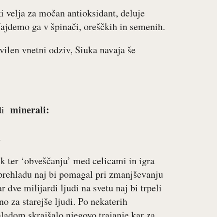
 velja za močan antioksidant, deluje
ajdemo ga v špinači, oreščkih in semenih.
vilen vnetni odziv, Siuka navaja še
minerali:
udi
k
čk ter ‘obveščanju’ med celicami in igra
rehladu naj bi pomagal pri zmanjševanju
dve milijardi ljudi na svetu naj bi trpeli
o za starejše ljudi. Po nekaterih
ladom skrajšalo njegovo trajanje kar za