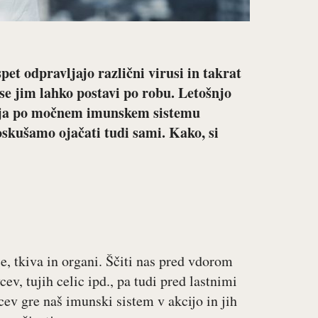
pet odpravljajo različni virusi in takrat
e jim lahko postavi po robu. Letošnjo
želja po močnem imunskem sistemu
oskušamo ojačati tudi sami. Kako, si
e, tkiva in organi. Ščiti nas pred vdorom
cev, tujih celic ipd., pa tudi pred lastnimi
ev gre naš imunski sistem v akcijo in jih