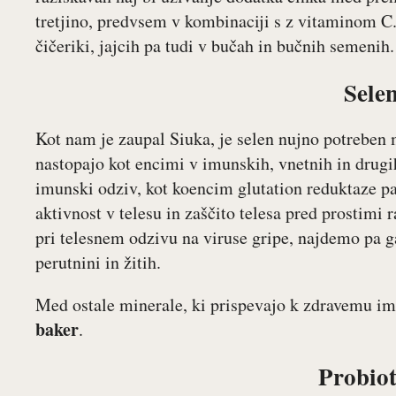
tretjino, predvsem v kombinaciji s z vitaminom 
čičeriki, jajcih pa tudi v bučah in bučnih semenih.
Sele
Kot nam je zaupal Siuka, je selen nujno potreben m
nastopajo kot encimi v imunskih, vnetnih in drugi
imunski odziv, kot koencim glutation reduktaze p
aktivnost v telesu in zaščito telesa pred prostimi
pri telesnem odzivu na viruse gripe, najdemo pa ga
perutnini in žitih.
Med ostale minerale, ki prispevajo k zdravemu i
baker
.
Probiot