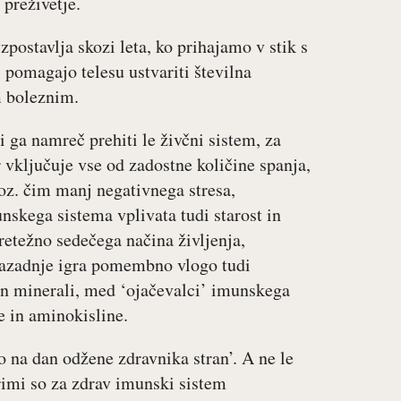
 preživetje.
postavlja skozi leta, ko prihajamo v stik s
 pomagajo telesu ustvariti številna
m boleznim.
 ga namreč prehiti le živčni sistem, za
 vključuje vse od zadostne količine spanja,
oz. čim manj negativnega stresa,
skega sistema vplivata tudi starost in
pretežno sedečega načina življenja,
 nazadnje igra pomembno vlogo tudi
in minerali, med ‘ojačevalci’ imunskega
e in aminokisline.
o na dan odžene zdravnika stran’. A ne le
erimi so za zdrav imunski sistem