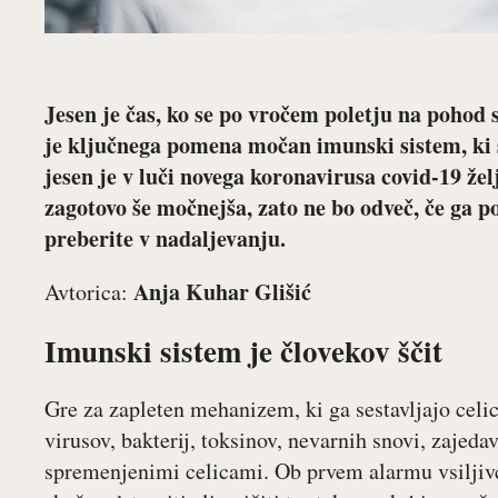
Jesen je čas, ko se po vročem poletju na pohod s
je ključnega pomena močan imunski sistem, ki s
jesen je v luči novega koronavirusa covid-19 
zagotovo še močnejša, zato ne bo odveč, če ga p
preberite v nadaljevanju.
Anja Kuhar Glišić
Avtorica:
Imunski sistem je človekov ščit
Gre za zapleten mehanizem, ki ga sestavljajo celic
virusov, bakterij, toksinov, nevarnih snovi, zajedav
spremenjenimi celicami. Ob prvem alarmu vsiljivc