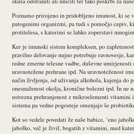
skuša odstraniti ali uničiti ter tako poskrbi za naše
Poznamo prirojeno in pridobljeno imunost, ki se vz
patogenimi organizmi, pa tudi s pomočjo cepiv, ki
protitelesa, s katerimi se lahko zoperstavi mnogi
Ker je imunski sistem kompleksen, po zapletenosti
pravilno delovanje nujno potrebuje ravnovesje, kar
redne zmerne telesne vadbe, duševne umirjenosti 
uravnotežene prehrane ipd. Na uravnoteženost imun
način življenja, od uživanja alkohola, kajenja do 
onesnaženost okolja, kronične bolezni ipd. In ne
ustrezna prehranjenost z mikroelementi vitamini 
sistema pa vedno pogosteje omenjajo še probiotik
Kot so vedele povedati že naše babice, ‘eno jabolk
jabolko, več je živil, bogatih z vitamini, med kat