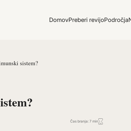
Domov
Preberi revijo
Področja
N
 imunski sistem?
sistem?
Čas branja: 7 min