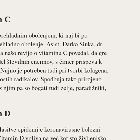
n
C
rehladnim obolenjem, ki naj bi po
rehladno obolenje. Asist. Darko Siuka, dr.
a našo revijo o vitaminu C povedal, da gre
el številnih encimov, s čimer prispeva k
Nujno je potreben tudi pri tvorbi kolagena;
ostih radikalov. Spodbuja tako prirojeno
 njim pa so bogati tudi zelje, paradižniki,
n
D
lasitve epidemije koronavirusne bolezni
itamin D vpliva na več kot sto življenjsko