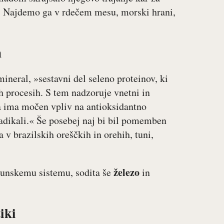
C. Najdemo ga v rdečem mesu, morski hrani,
n
ineral, »sestavni del seleno proteinov, ki
h procesih. S tem nadzoruje vnetni in
a ima močen vpliv na antioksidantno
 radikali.« Še posebej naj bi bil pomemben
 v brazilskih oreščkih in orehih, tuni,
železo
munskemu sistemu, sodita še
in
iki