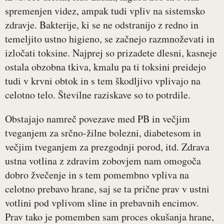
spremenjen videz, ampak tudi vpliv na sistemsko
zdravje. Bakterije, ki se ne odstranijo z redno in
temeljito ustno higieno, se začnejo razmnoževati in
izločati toksine. Najprej so prizadete dlesni, kasneje
ostala obzobna tkiva, kmalu pa ti toksini preidejo
tudi v krvni obtok in s tem škodljivo vplivajo na
celotno telo. Številne raziskave so to potrdile.
Obstajajo namreč povezave med PB in večjim
tveganjem za srčno-žilne bolezni, diabetesom in
večjim tveganjem za prezgodnji porod, itd. Zdrava
ustna votlina z zdravim zobovjem nam omogoča
dobro žvečenje in s tem pomembno vpliva na
celotno prebavo hrane, saj se ta prične prav v ustni
votlini pod vplivom sline in prebavnih encimov.
Prav tako je pomemben sam proces okušanja hrane,