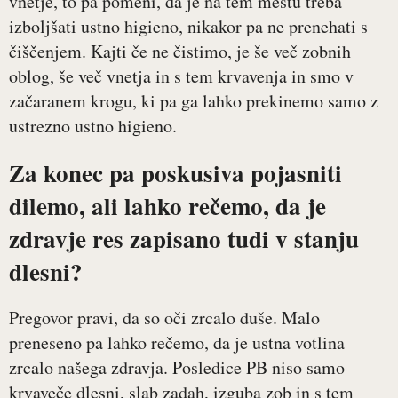
vnetje, to pa pomeni, da je na tem mestu treba
izboljšati ustno higieno, nikakor pa ne prenehati s
čiščenjem. Kajti če ne čistimo, je še več zobnih
oblog, še več vnetja in s tem krvavenja in smo v
začaranem krogu, ki pa ga lahko prekinemo samo z
ustrezno ustno higieno.
Za konec pa poskusiva pojasniti
dilemo, ali lahko rečemo, da je
zdravje res zapisano tudi v stanju
dlesni?
Pregovor pravi, da so oči zrcalo duše. Malo
preneseno pa lahko rečemo, da je ustna votlina
zrcalo našega zdravja. Posledice PB niso samo
krvaveče dlesni, slab zadah, izguba zob in s tem