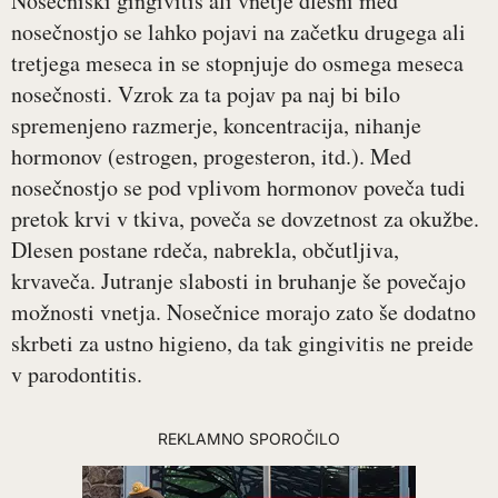
Nosečniški gingivitis ali vnetje dlesni med
nosečnostjo se lahko pojavi na začetku drugega ali
tretjega meseca in se stopnjuje do osmega meseca
nosečnosti. Vzrok za ta pojav pa naj bi bilo
spremenjeno razmerje, koncentracija, nihanje
hormonov (estrogen, progesteron, itd.). Med
nosečnostjo se pod vplivom hormonov poveča tudi
pretok krvi v tkiva, poveča se dovzetnost za okužbe.
Dlesen postane rdeča, nabrekla, občutljiva,
krvaveča. Jutranje slabosti in bruhanje še povečajo
možnosti vnetja. Nosečnice morajo zato še dodatno
skrbeti za ustno higieno, da tak gingivitis ne preide
v parodontitis.
REKLAMNO SPOROČILO