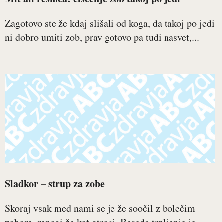
Zagotovo ste že kdaj slišali od koga, da takoj po jedi
ni dobro umiti zob, prav gotovo pa tudi nasvet,...
Sladkor – strup za zobe
Skoraj vsak med nami se je že soočil z bolečim
zobom, mnogi že kot otroci. Beseda trpljenje je