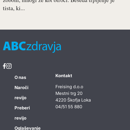
tista, ki...
Kontakt
O nas
Freising d.o.o
Naroči
Mestni trg 20
revijo
4220 Škofja Loka
04/51 55 880
Preberi
revijo
Oglaševanje