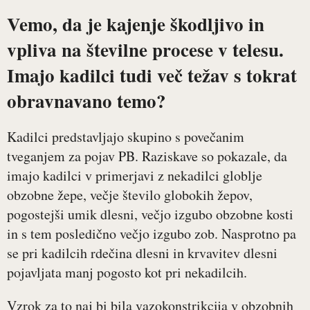
Vemo, da je kajenje škodljivo in
vpliva na številne procese v telesu.
Imajo kadilci tudi več težav s tokrat
obravnavano temo?
Kadilci predstavljajo skupino s povečanim
tveganjem za pojav PB. Raziskave so pokazale, da
imajo kadilci v primerjavi z nekadilci globlje
obzobne žepe, večje število globokih žepov,
pogostejši umik dlesni, večjo izgubo obzobne kosti
in s tem posledično večjo izgubo zob. Nasprotno pa
se pri kadilcih rdečina dlesni in krvavitev dlesni
pojavljata manj pogosto kot pri nekadilcih.
Vzrok za to naj bi bila vazokonstrikcija v obzobnih