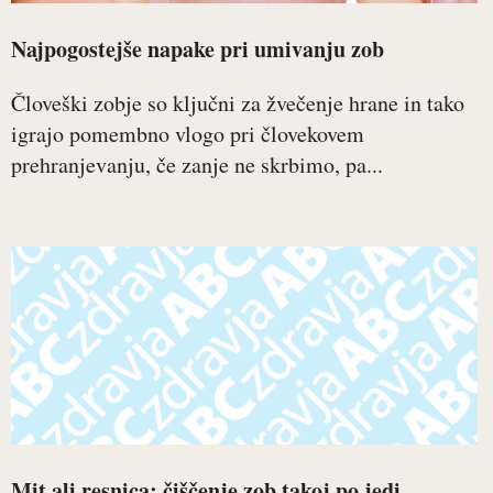
Najpogostejše napake pri umivanju zob
Človeški zobje so ključni za žvečenje hrane in tako
igrajo pomembno vlogo pri človekovem
prehranjevanju, če zanje ne skrbimo, pa...
Mit ali resnica: čiščenje zob takoj po jedi