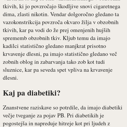
tkivih, ki jo povzročajo škodljive snovi cigaretnega
dima, zlasti nikotin. Vendar dolgoročno gledano ta
vazokonstrikcija povzroča okvaro žilja v obzobnih
tkivih, kar pa vodi do že prej omenjenih hujših
sprememb obzobnih tkiv. Kljub temu da imajo
kadilci statistično gledano manjkrat prisotno
krvavenje dlesni, pa imajo statistično gledano več
zobnih oblog in zabarvanja tako zob kot tudi
sluznice, kar pa seveda spet vpliva na krvavenje
dlesni.
Kaj pa diabetiki?
Znanstvene raziskave so potrdile, da imajo diabetiki
večje tveganje za pojav PB. Pri diabetikih je
pogostejša in napreduje hitreje kot pri ljudeh z