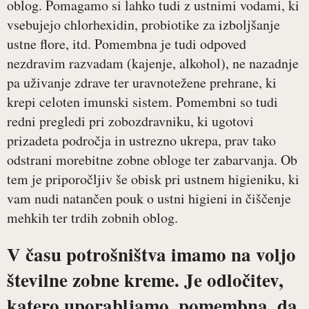
oblog. Pomagamo si lahko tudi z ustnimi vodami, ki
vsebujejo chlorhexidin, probiotike za izboljšanje
ustne flore, itd. Pomembna je tudi odpoved
nezdravim razvadam (kajenje, alkohol), ne nazadnje
pa uživanje zdrave ter uravnotežene prehrane, ki
krepi celoten imunski sistem. Pomembni so tudi
redni pregledi pri zobozdravniku, ki ugotovi
prizadeta področja in ustrezno ukrepa, prav tako
odstrani morebitne zobne obloge ter zabarvanja. Ob
tem je priporočljiv še obisk pri ustnem higieniku, ki
vam nudi natančen pouk o ustni higieni in čiščenje
mehkih ter trdih zobnih oblog.
V času potrošništva imamo na voljo
številne zobne kreme. Je odločitev,
katero uporabljamo, pomembna, da