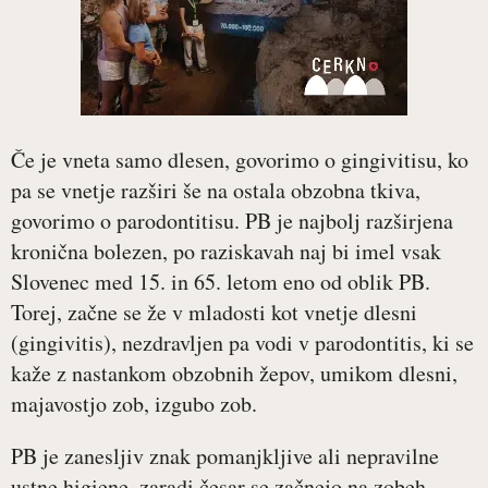
Če je vneta samo dlesen, govorimo o gingivitisu, ko
pa se vnetje razširi še na ostala obzobna tkiva,
govorimo o parodontitisu. PB je najbolj razširjena
kronična bolezen, po raziskavah naj bi imel vsak
Slovenec med 15. in 65. letom eno od oblik PB.
Torej, začne se že v mladosti kot vnetje dlesni
(gingivitis), nezdravljen pa vodi v parodontitis, ki se
kaže z nastankom obzobnih žepov, umikom dlesni,
majavostjo zob, izgubo zob.
PB je zanesljiv znak pomanjkljive ali nepravilne
ustne higiene, zaradi česar se začnejo na zobeh