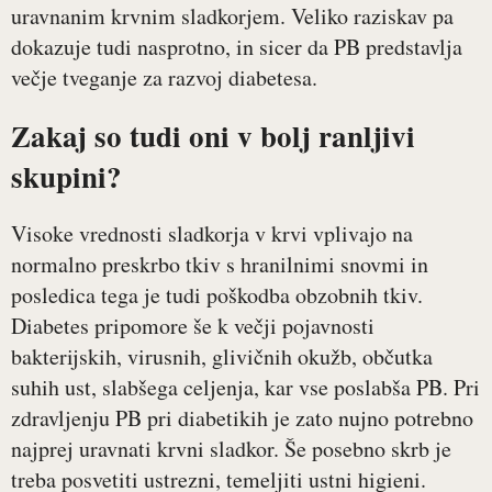
uravnanim krvnim sladkorjem. Veliko raziskav pa
dokazuje tudi nasprotno, in sicer da PB predstavlja
večje tveganje za razvoj diabetesa.
Zakaj so tudi oni v bolj ranljivi
skupini?
Visoke vrednosti sladkorja v krvi vplivajo na
normalno preskrbo tkiv s hranilnimi snovmi in
posledica tega je tudi poškodba obzobnih tkiv.
Diabetes pripomore še k večji pojavnosti
bakterijskih, virusnih, glivičnih okužb, občutka
suhih ust, slabšega celjenja, kar vse poslabša PB. Pri
zdravljenju PB pri diabetikih je zato nujno potrebno
najprej uravnati krvni sladkor. Še posebno skrb je
treba posvetiti ustrezni, temeljiti ustni higieni.