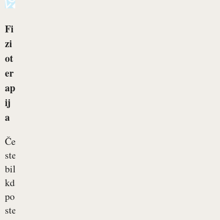
Fi
zi
ot
er
ap
ij
a
Če
ste
bili
kdaj
poškodovani,
ste