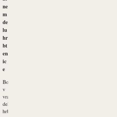
ne
m
de
lu
hr
bt
en
ic
e
Bolečine
v
vratnem
delu
hrbtenice