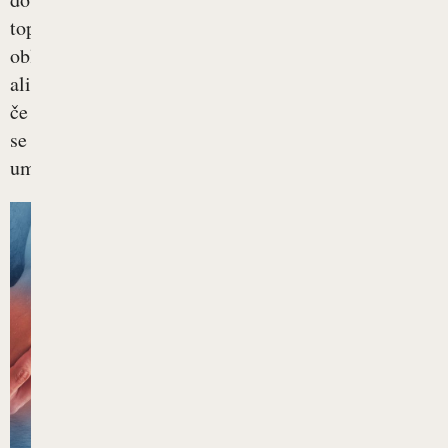
topla
oblačila
ali
če
se
umivamo...