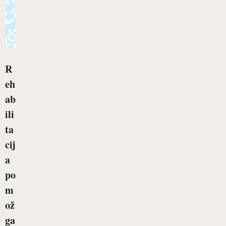
R
eh
ab
ili
ta
cij
a
po
m
ož
ga