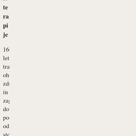
te
ra
pi
je
160-
letna
tradicija
ohranjanja
zdravja
in
zagotavljanja
dobrega
počutja
odlikuje
storitve