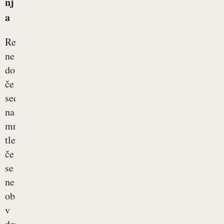
nj
a
Revme
ne
dobimo,
če
sedimo
na
mrzlih
tleh,
če
se
ne
oblačimo
v
dovolj