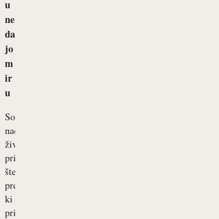
u
ne
da
jo
m
ir
u
Sodobni
način
življenja
prinaša
številne
prednosti,
ki
pripomorejo