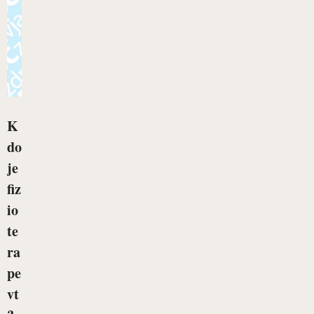
K
do
je
fiz
io
te
ra
pe
vt