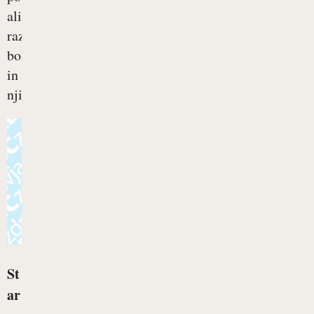
ali
različne
bolezni
in
njihove...
St
ar