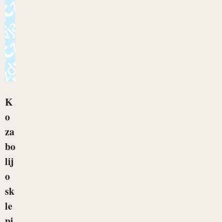
K
o
za
bo
lij
o
sk
le
pi