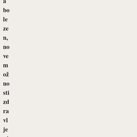
a
bo
le
ze
n,
no
ve
m
ož
no
sti
zd
ra
vl
je