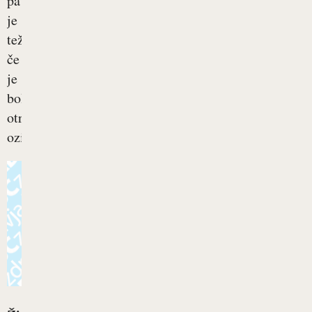
pa
je
težko,
če
je
bolan
otrok
oziroma...