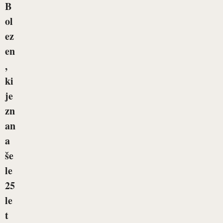
B
ol
ez
en
,
ki
je
zn
an
a
še
le
25
le
t