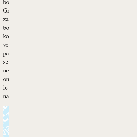
bolezen.
Gre
za
bolezen
kože,
vendar
pa
se
ne
omejuje
le
na...