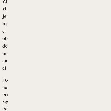
Ži
vl
je
nj
e
ob
de
m
en
ci
Demenca
ne
prizadene
zgolj
bolnika,