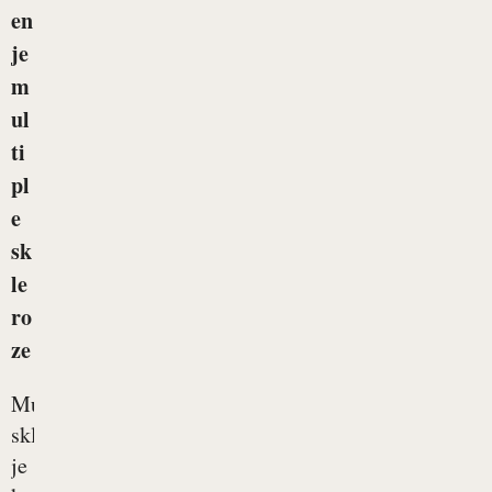
en
je
m
ul
ti
pl
e
sk
le
ro
ze
Multipla
skleroza
je