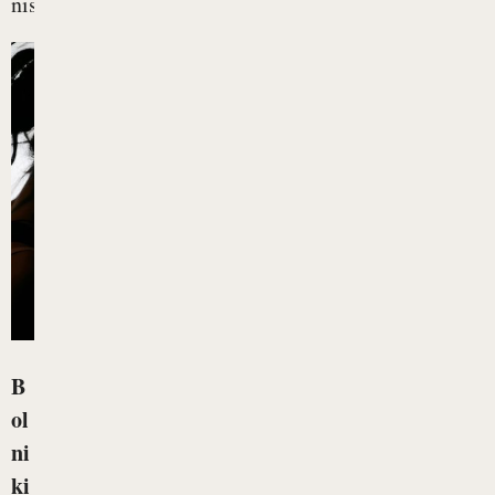
niso...
B
ol
ni
ki