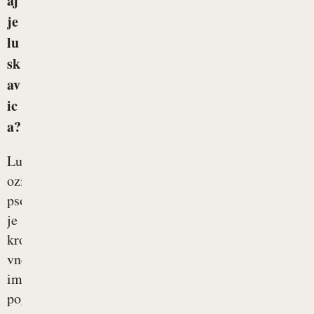
aj
je
lu
sk
av
ic
a?
Luskavica
oziroma
psoriaza
je
kronična
vnetna
imunsko
pogojena