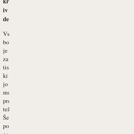
kr
iv
de
Vsaka
bolezen
je
za
tistega,
ki
jo
mora
premagovati,
težka.
Še
posebej