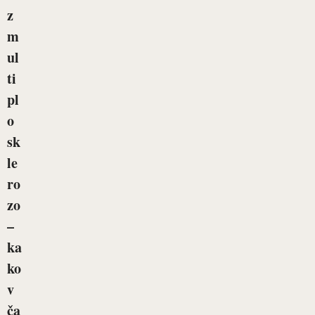
z
m
ul
ti
pl
o
sk
le
ro
zo
–
ka
ko
v
ča