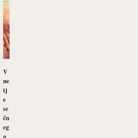
V
ne
tj
e
se
čn
eg
a