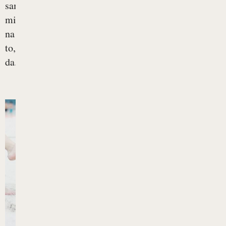
sama
misel
na
to,
da...