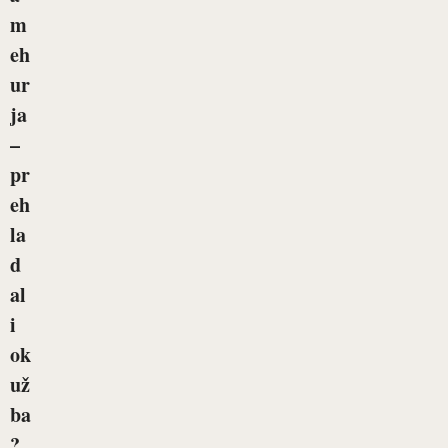
m
eh
ur
ja
–
pr
eh
la
d
al
i
ok
už
ba
?