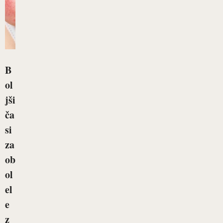
B
ol
jši
ča
si
za
ob
ol
el
e
z