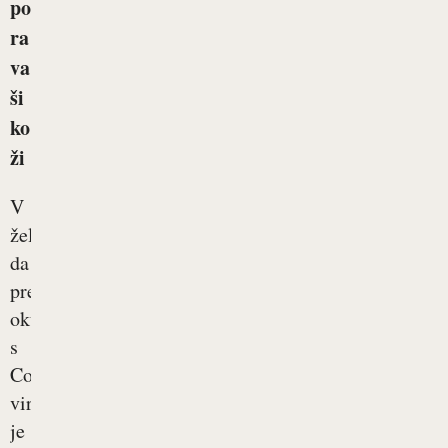
po
ra
va
ši
ko
ži
V
želji,
da
preprečimo
okužbo
s
Corona
virusom,
je