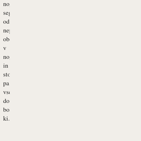
nogami
segajo
od
neprijetnega
občutka
v
nogah
in
stopalih
pa
vse
do
bolečin,
ki...