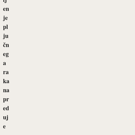
en
je
pl
ju
čn
eg
a
ra
ka
na
pr
ed
uj
e