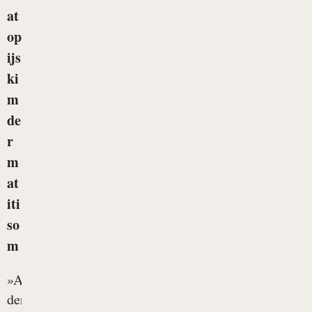
at
op
ijs
ki
m
de
r
m
at
iti
so
m
»Atopijski
dermatitis,