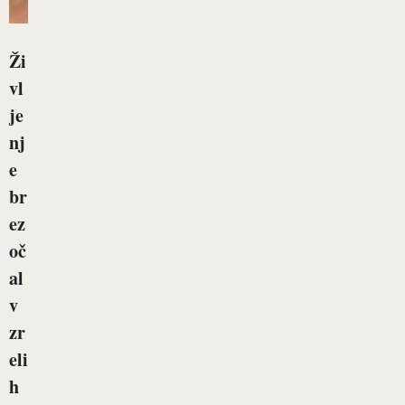
Ži
vl
je
nj
e
br
ez
oč
al
v
zr
eli
h