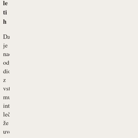
le
ti
h
Danes
je
način
odprave
dioptrije
z
vstavitvijo
multifokalnih
intraokularnih
leč
že
uveljavljen