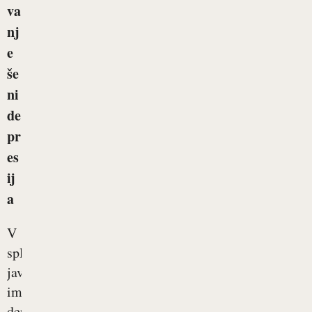
va
nj
e
še
ni
de
pr
es
ij
a
V
splošni
javnosti
ima
depresija