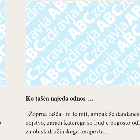
Ko tašča najeda odnos …
h
»Zoprna tašča« ni le mit, ampak še dandanes
o
dejstvo, zaradi katerega se ljudje pogosto od
za obisk družinskega terapevta....