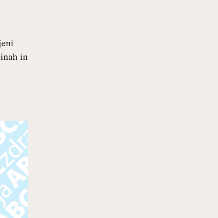
jeni
činah in