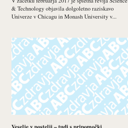
V začetku februarja 2017 je spletna revija Science
& Technology objavila dolgoletno raziskavo
Univerze v Chicagu in Monash University v...
Veselje v postelji – tudi s pripomočki