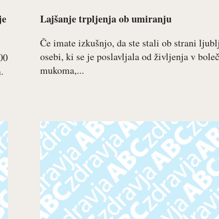
je
Lajšanje trpljenja ob umiranju
Če imate izkušnjo, da ste stali ob strani ljubl
osebi, ki se je poslavljala od življenja v bole
00
mukoma,...
.