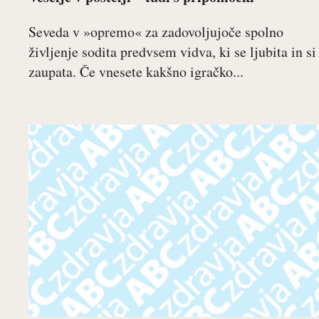
Seveda v »opremo« za zadovoljujoče spolno
življenje sodita predvsem vidva, ki se ljubita in si
zaupata. Če vnesete kakšno igračko...