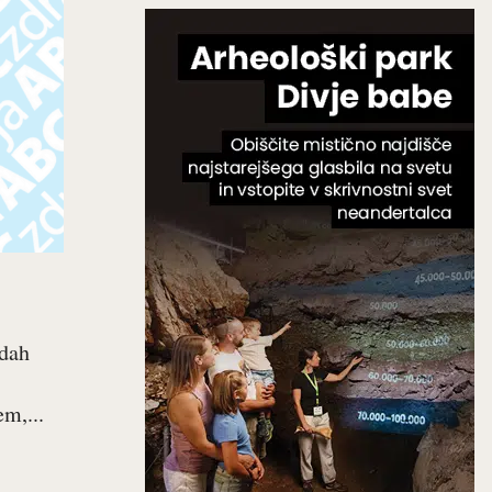
edah
m,...