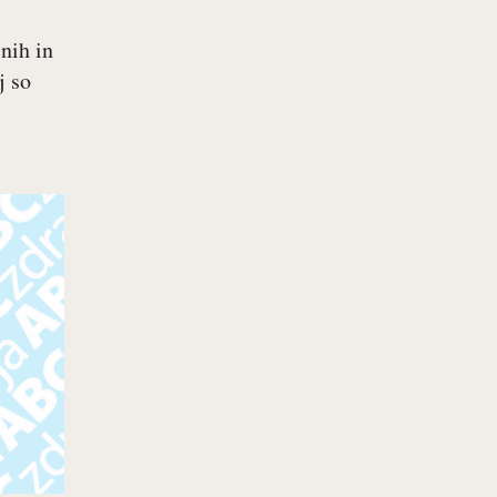
šnih in
j so