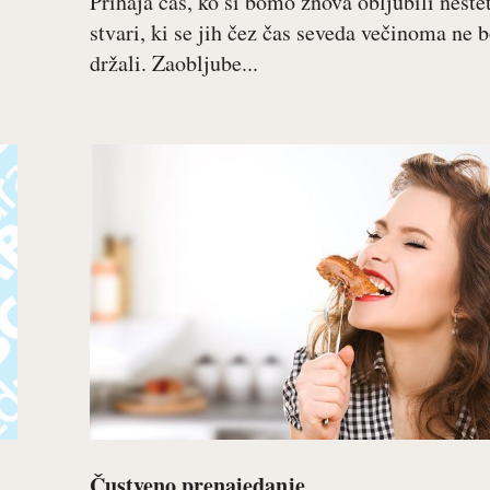
Prihaja čas, ko si bomo znova obljubili nešte
stvari, ki se jih čez čas seveda večinoma ne
držali. Zaobljube...
Čustveno prenajedanje