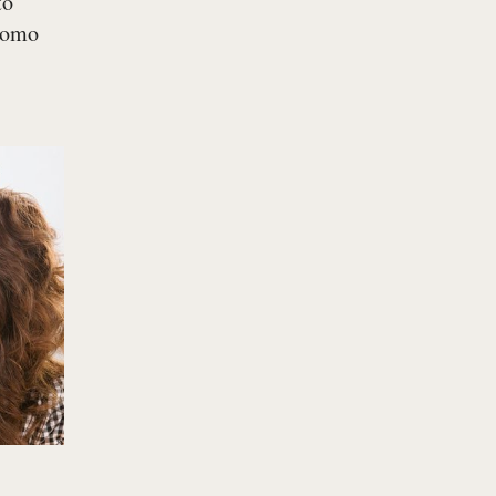
to
 bomo