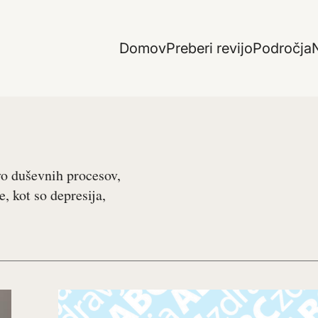
Domov
Preberi revijo
Področja
N
vo duševnih procesov,
, kot so depresija,