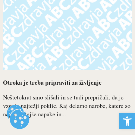
Otroka je treba pripraviti za življenje
Neštetokrat smo slišali in se tudi prepričali, da je
vzgoja najtežji poklic. Kaj delamo narobe, katere so
Open 
najpogostejše napake in...